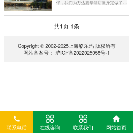
伴，我们为万达嘉华酒店量身定做了绿
竹香氛，为万达文华酒店定做了亚洲人
香氛，为万达瑞华酒店定做了百里香香
氛，万达商场也采用了多种定制香氛。
共
页
条
1
1
干净新鲜、放松镇静的香氛能够通过嗅
觉提升客人舒适度，增进与客人的关
系。我们在工程控制上采用了无线控制
Copyright © 2002-2025上海酷乐玛 版权所有
系统，让前台电脑控制酒店每个房间...
网站备案号：
沪ICP备2022025058号-1
联系电话
在线咨询
联系我们
网站首页