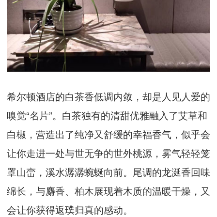
希尔顿酒店的白茶香低调内敛，却是人见人爱的
嗅觉“名片”。白茶独有的清甜优雅融入了艾草和
白椒，营造出了纯净又舒缓的幸福香气，似乎会
让你走进一处与世无争的世外桃源，雾气轻轻笼
罩山峦，溪水潺潺蜿蜒向前。尾调的龙涎香回味
绵长，与麝香、柏木展现着木质的温暖干燥，又
会让你获得返璞归真的感动。