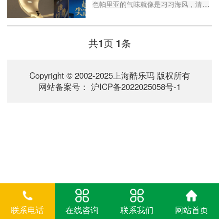
色帕里亚的气味就像是习习海风，清爽
又令人沉迷：前调的佛手柑和香叶，是
富有生命力的自然清香；白茉莉花、依
兰、紫丁香等多种鲜花混合而成的中
共
页
条
1
1
调，散发着芬芳的少女气息；基调中的
白檀木和琥珀则展现出悠远神秘的韵
味。家的温暖宁静也会如缕缕清云从你
Copyright © 2002-2025上海酷乐玛 版权所有
的心底升腾而起，带走焦虑和浮躁。...
网站备案号：
沪ICP备2022025058号-1
联系电话
在线咨询
联系我们
网站首页