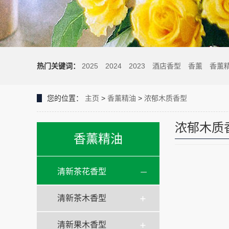
热门关键词：
2025
2024
2023
酒店香型
香薰
香薰
您的位置：
主页
>
香薰精油
>
浓郁木质香型
浓郁木质
香薰精油
清新茶花香型
清新茶木香型
清新果木香型