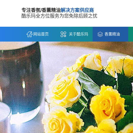
专注香氛/香薰精油
解决方案供应商
酷乐玛全方位服务为您免除后顾之忧
网站首页
关于酷乐玛
香薰精油