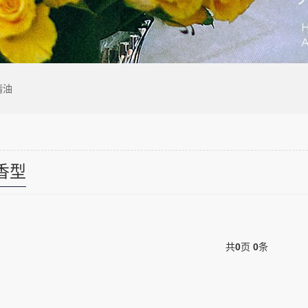
精油
香型
共
0
页
0
条